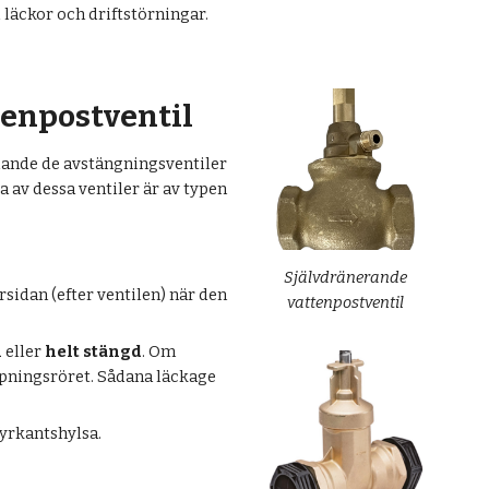
d läckor och driftstörningar.
tenpostventil
llande de avstängningsventiler
 av dessa ventiler är av typen
Självdränerande
sidan (efter ventilen) när den
vattenpostventil
n
eller
helt stängd
. Om
ppningsröret. Sådana läckage
yrkantshylsa.