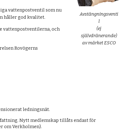
liga vattenpostventil som nu
Avstängningsventi
m håller god kvalitet.
l
(ej
e vattenpostventilerna, och
självdränerande)
av märket ESCO
yrelsen Rovögerns
nsionerat ledningsnät.
attning. Nytt medlemskap tillåts endast för
der om Verkholmen).