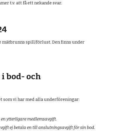
 t.v. att få ett nekande svar.
24
e mätbrunns spill/förlust. Den finns under
i bod- och
let som vi har med alla underföreningar:
en ytterligare medlemsavgift.
t ej betala en till anslutningsavgift för sin bod.