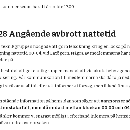
 kommer sedan ha sitt årsmöte 17.00.
28 Angående avbrott nattetid
ar teknikgruppen nödgade att göra felsökning kring en läcka på 
ngning nattetid 00-04, vid Laxögern. Några av medlemmarna har 
odde på.
ag beslutat att ge teknikgruppen mandat att vid akuta behov gen
visering. Vår kommunikation till medlemmarna ska då följa ned
gt strävar vi alltid efter att informera i förväg, men ibland finns
n stående information på hemsidan som säger att
oannonserad
 enstaka fall, men då endast mellan klockan 00:00 och 04
så sker kommer vi snarast möjligt i efterhand infomera på hemsida
öva undra över orsaken.