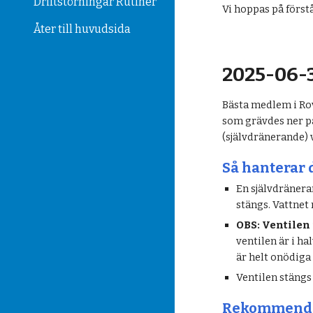
Driftstörningar Rutiner
Vi hoppas på förstå
Åter till huvudsida
2025-06-3
Bästa medlem i Rov
som grävdes ner på
(självdränerande) 
Så hanterar 
En självdränera
stängs. Vattnet
OBS: Ventilen 
ventilen är i h
är helt onödiga
Ventilen stäng
Rekommendat