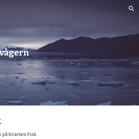
ion
ovågern
k
 på Kvarken Fisk.