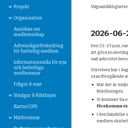
Projekt
Vägsamfälligheten
Organisation
Ansökan om
2026-06-
medlemsskap
Adress/ägarförändring
Den 22-23 juni, v
för befintlig medlem
att göra en avstä
vad avbrottet ber
Informationssida för nya
och befintliga
Styrelsen har i d
medlemmar
utan föregående a
Frågor & svar
När det är möjli
felsökningen.
Stadgar & Riktlinjer
Vi kommer ha e
förekomma vid
Kartor/GPS
I den händelse 
Mätbrunnar
medlem ska beh