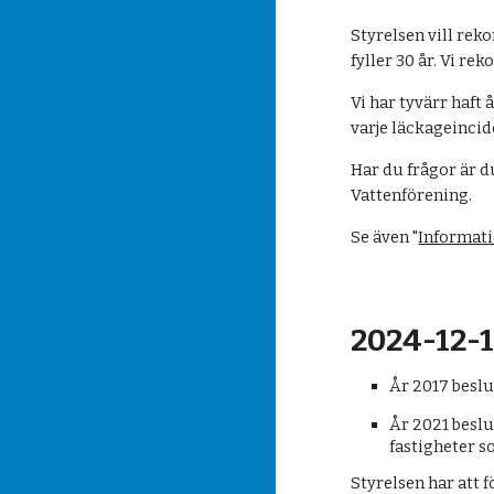
Styrelsen vill rek
fyller 30 år. Vi r
Vi har tyvärr haf
varje läckageincide
Har du frågor är 
Vattenförening.
Se även "
Informati
2024-12-1
År 2017 besl
År 2021 beslu
fastigheter s
Styrelsen har att fö