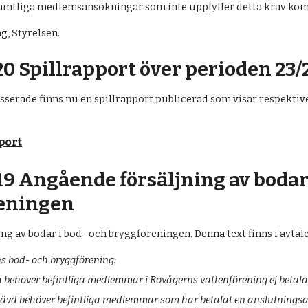
amtliga medlemsansökningar som inte uppfyller detta krav kommer
g, Styrelsen.
0 Spillrapport över perioden 23/
esserade finns nu en spillrapport publicerad som visar respektiv
pport
9 Angående försäljning av bodar 
eningen
ng av bodar i bod- och bryggföreningen. Denna text finns i avta
ns bod- och bryggförening:
 behöver befintliga medlemmar i Rovågerns vattenförening ej betala 
vd behöver befintliga medlemmar som har betalat en anslutningsavgif