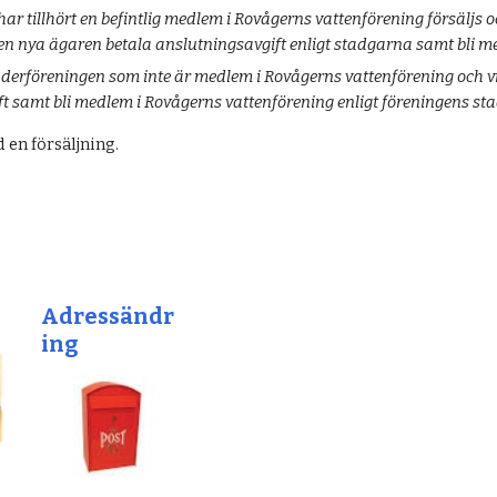
ar tillhört en befintlig medlem i Rovågerns vattenförening försäljs o
en nya ägaren betala anslutningsavgift enligt stadgarna samt bli m
rföreningen som inte är medlem i Rovågerns vattenförening och vill 
t samt bli medlem i Rovågerns vattenförening enligt föreningens sta
d en försäljning.
Adressändr
ing