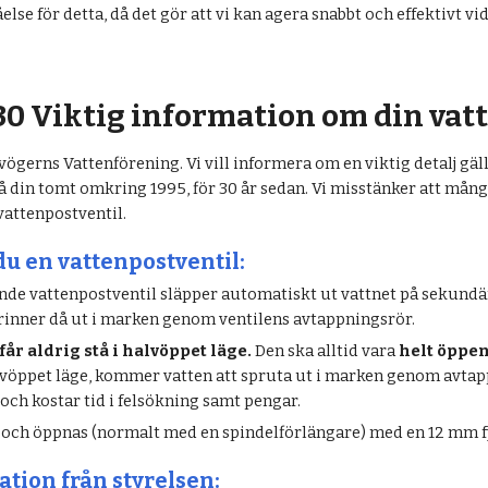
else för detta, då det gör att vi kan agera snabbt och effektivt vi
0 Viktig information om din vat
ögerns Vattenförening. Vi vill informera om en viktig detalj gä
 din tomt omkring 1995, för 30 år sedan. Vi misstänker att många
vattenpostventil.
du en vattenpostventil:
nde vattenpostventil släpper automatiskt ut vattnet på sekundär
 rinner då ut i marken genom ventilens avtappningsrör.
får aldrig stå i halvöppet läge.
Den ska alltid vara
helt öppe
alvöppet läge, kommer vatten att spruta ut i marken genom avta
 och kostar tid i felsökning samt pengar.
s och öppnas (normalt med en spindelförlängare) med en 12 mm f
ion från styrelsen: