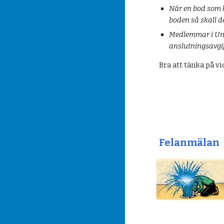
När en bod som h
boden så skall d
Medlemmar i Unde
anslutningsavgif
Bra att tänka på vi
Felanmälan