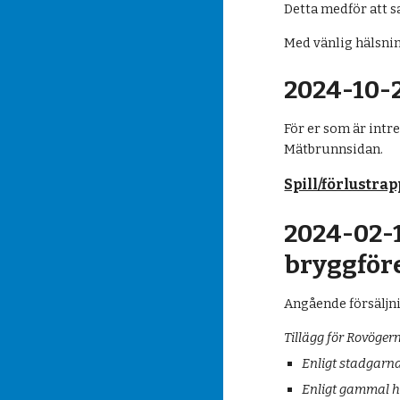
Detta medför att s
Med vänlig hälsnin
2024-10-2
För er som är intr
Mätbrunnsidan.
Spill/förlustra
2024-02-1
bryggför
Angående försäljni
Tillägg för Rovöger
Enligt stadgarna
Enligt gammal hä