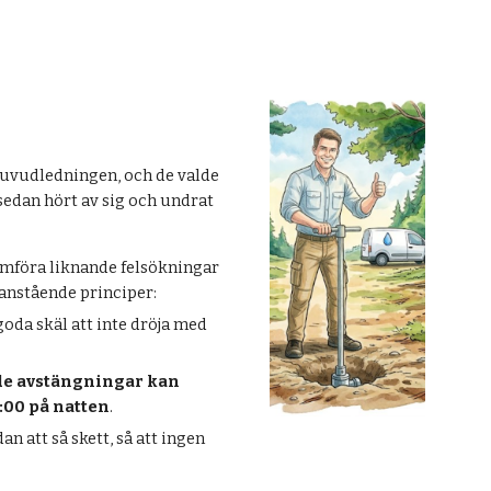
huvudledningen, och de valde
sedan hört av sig och undrat
omföra liknande felsökningar
anstående principer:
 goda skäl att inte dröja med
e avstängningar kan
:00 på natten
.
n att så skett, så att ingen