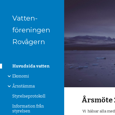
Sk
Vatten-
föreningen
Rovågern
Huvudsida vatten
Ekonomi
Årsstämma
Styrelseprotokoll
Årsmöte 
Information från
styrelsen
Vi hälsar alla med