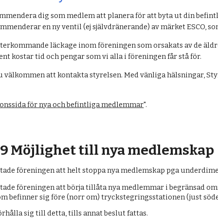
ommendera dig som medlem att planera för att byta ut din befint
ekommenderar en ny ventil (ej självdränerande) av märket ESCO, so
t återkommande läckage inom föreningen som orsakats av de äldr
nt kostar tid och pengar som vi alla i föreningen får stå för.
du välkommen att kontakta styrelsen. Med vänliga hälsningar, St
onssida för nya och befintliga medlemmar
".
9 Möjlighet till nya medlemskap
utade föreningen att helt stoppa nya medlemskap pga underdime
tade föreningen att börja tillåta nya medlemmar i begränsad omf
om befinner sig före (norr om) tryckstegringsstationen (just sö
rhålla sig till detta, tills annat beslut fattas.